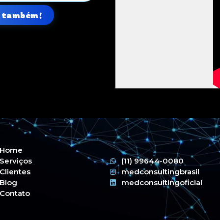
o também!
Home
Serviços
(11) 99644-0080
Clientes
medconsultingbrasil
Blog
medconsultingoficial
Contato