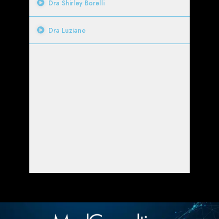
Dra Shirley Borelli
Dra Luziane