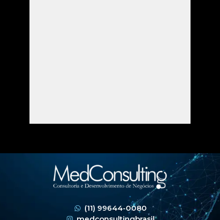
(11) 99644-0080
medconsultingbrasil