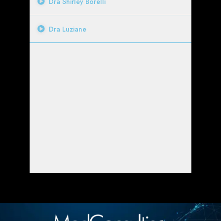
Dra Shirley Borelli
Dra Luziane