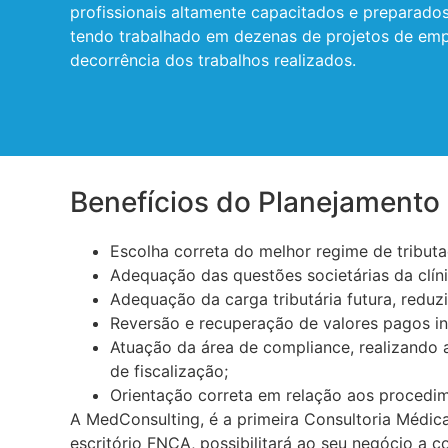
profissionais altamente capacitados e preparados 
tendo trabalhado em dezenas de projetos de empr
decorrência dos trabalhos realizados.
Benefícios do Planejamento 
Escolha correta do melhor regime de tributa
Adequação das questões societárias da clíni
Adequação da carga tributária futura, redu
Reversão e recuperação de valores pagos in
Atuação da área de compliance, realizando 
de fiscalização;
Orientação correta em relação aos procedim
A MedConsulting, é a primeira Consultoria Médica
escritório FNCA, possibilitará ao seu negócio a co