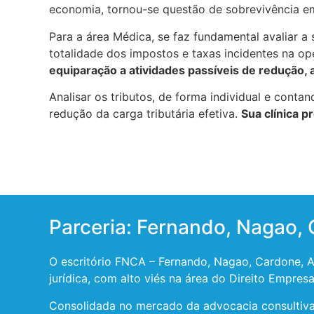
economia, tornou-se questão de sobrevivência emp
Para a área Médica, se faz fundamental avaliar a
totalidade dos impostos e taxas incidentes na op
equiparação a atividades passíveis de redução, a
Analisar os tributos, de forma individual e cont
redução da carga tributária efetiva.
Sua clínica 
Parceria: Fernando, Nagao,
O escritório FNCA – Fernando, Nagao, Cardone, Al
jurídica, com alto viés na área do Direito Empresar
Consolidada no mercado da advocacia consultiva 