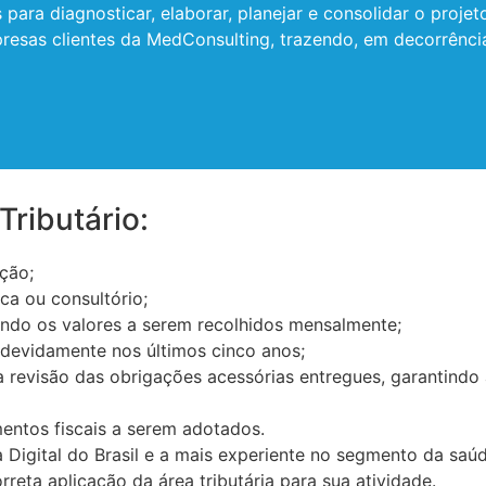
para diagnosticar, elaborar, planejar e consolidar o proje
esas clientes da MedConsulting, trazendo, em decorrência
Tributário:
ção;
ca ou consultório;
zindo os valores a serem recolhidos mensalmente;
devidamente nos últimos cinco anos;
a revisão das obrigações acessórias entregues, garantindo
entos fiscais a serem adotados.
 Digital do Brasil e a mais experiente no segmento da sa
rreta aplicação da área tributária para sua atividade.