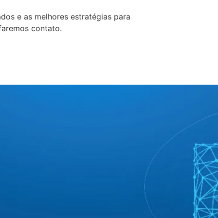
ados e as melhores estratégias para
faremos contato.