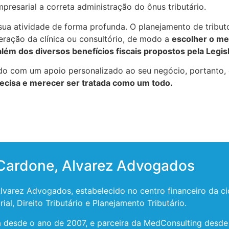
resarial a correta administração do ônus tributário.
 sua atividade de forma profunda. O planejamento de tribu
eração da clínica ou consultório, de modo a
escolher o mel
lém dos diversos benefícios fiscais propostos pela Legisl
ando com um apoio personalizado ao seu negócio, portanto,
precisa e merecer ser tratada como um todo.
 Cardone, Alvarez Advogados
varez Advogados, estabelecido no centro financeiro da ci
ial, Direito Tributário e Planejamento Tributário.
desde o ano de 2007, e parceira da MedConsulting desde 2